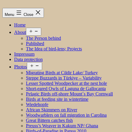
Menu
Close
Home
Open
About
menu
The Person behind
Published
The Idea of bird-lens; Projects
Impressum
Data protection
Open
Photos
menu
Migrating Birds at Cildir Lake/ Turkey
Steppe Buzzards in Türkiye – Variability
Lesser Spotted Woodpecker at the nest hole
Short-eared Owls of Laguna de Gallocanta
Pelagic Birds off-shore Mount´s Bay Cornwall
Birds at feeding site in wintertime
Wiedehopfe
African Skimmers on River
Woodwarblers on fall migration in Carolina
Great Bittern catches fish
Preuss’s Weaver in Kakum NP/ Ghana
Birds-of-Paradise in Papua 2010