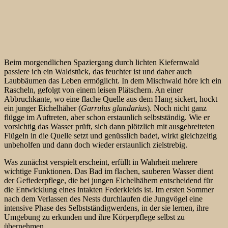
Beim morgendlichen Spaziergang durch lichten Kiefernwald
passiere ich ein Waldstück, das feuchter ist und daher auch
Laubbäumen das Leben ermöglicht. In dem Mischwald höre ich ein
Rascheln, gefolgt von einem leisen Plätschern. An einer
Abbruchkante, wo eine flache Quelle aus dem Hang sickert, hockt
ein junger Eichelhäher (
Garrulus glandarius
). Noch nicht ganz
flügge im Auftreten, aber schon erstaunlich selbstständig. Wie er
vorsichtig das Wasser prüft, sich dann plötzlich mit ausgebreiteten
Flügeln in die Quelle setzt und genüsslich badet, wirkt gleichzeitig
unbeholfen und dann doch wieder erstaunlich zielstrebig.
Was zunächst verspielt erscheint, erfüllt in Wahrheit mehrere
wichtige Funktionen. Das Bad im flachen, sauberen Wasser dient
der Gefiederpflege, die bei jungen Eichelhähern entscheidend für
die Entwicklung eines intakten Federkleids ist. Im ersten Sommer
nach dem Verlassen des Nests durchlaufen die Jungvögel eine
intensive
Phase des Selbstständigwerdens, in der sie lernen, ihre
Umgebung zu erkunden und ihre Körperpflege selbst zu
übernehmen.