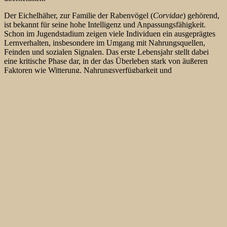
Der Eichelhäher, zur Familie der Rabenvögel (
Corvidae
) gehörend,
ist bekannt für seine hohe Intelligenz und Anpassungsfähigkeit.
Schon im Jugendstadium zeigen viele Individuen ein ausgeprägtes
Lernverhalten, insbesondere im Umgang mit Nahrungsquellen,
Feinden und sozialen Signalen. Das erste Lebensjahr stellt dabei
eine kritische Phase dar, in der das Überleben stark von äußeren
Faktoren wie Witterung, Nahrungsverfügbarkeit und
Prädationsdruck abhängt.
Ein besonderes Merkmal der Jungvögel im ersten Sommer ist das
noch nicht vollständig ausgeprägte Farbkleid. Das Gefieder wirkt oft
matter, die blauschwarzen Flügeldecken sind weniger leuchtend als
bei adulten Tieren. Dennoch beginnen die Jungen bereits mit dem
charakteristischen „Kratzen“ und Rufen, das für die Art typisch ist.
Kommunikation spielt bei Eichelhäher eine zentrale Rolle – sowohl
bei der Revierabgrenzung als auch im Familienverband.
Der Aufenthalt an einer Quelle bietet nicht nur die Möglichkeit zum
Baden, sondern auch zum Trinken und zur Beobachtung der
Umgebung. Eichelhäher sind nicht besonders scheu, aber äußerst
wachsam. Der junge Vogel bleibt nur wenige Minuten am Wasser,
bevor er mit kräftigem Flügelschlag auffliegt und zwischen die
Buchen verschwindet. Begegnungen wie diese zeigen: Der erste
Sommer ist für den jungen Eichelhäher eine Zeit des Lernens,