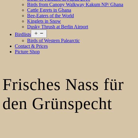
Birds from Canopy Walkway Kakum NP/ Ghana
Cattle Egrets in Ghana
Bee-Eaters of the World
Kinglets in Snow
Dusky Thrush at Berlin Airport
Open
Birdlists
menu
Birds of Western Palearctic
Contact & Prices
Picture Shop
Frisches Nass für
den Grünspecht