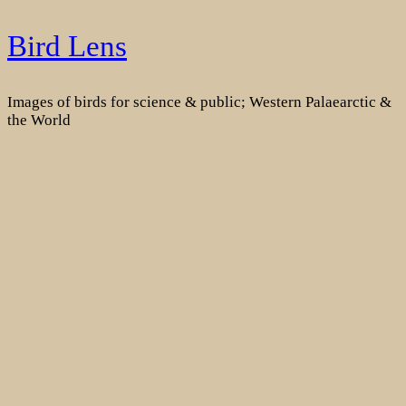
Skip
Bird Lens
to
content
Images of birds for science & public; Western Palaearctic &
the World