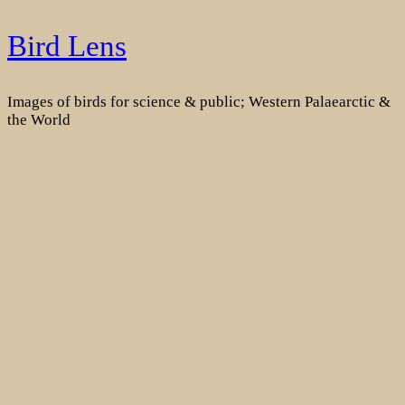
Skip
Bird Lens
to
content
Images of birds for science & public; Western Palaearctic &
the World