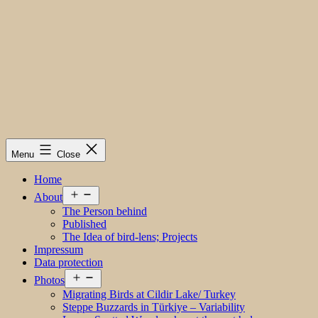
Menu
Close
Home
Open
About
menu
The Person behind
Published
The Idea of bird-lens; Projects
Impressum
Data protection
Open
Photos
menu
Migrating Birds at Cildir Lake/ Turkey
Steppe Buzzards in Türkiye – Variability