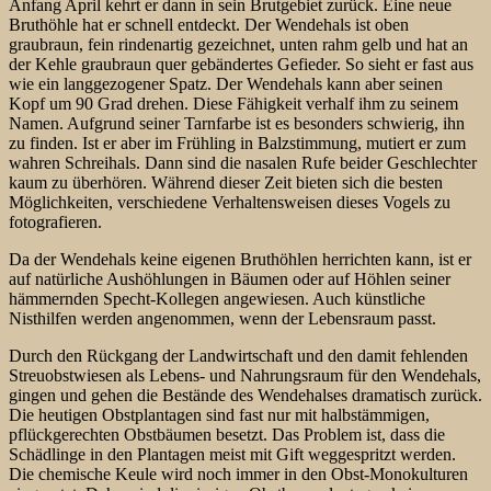
Anfang April kehrt er dann in sein Brutgebiet zurück. Eine neue
Bruthöhle hat er schnell entdeckt. Der Wendehals ist oben
graubraun, fein rindenartig gezeichnet, unten rahm gelb und hat an
der Kehle graubraun quer gebändertes Gefieder. So sieht er fast aus
wie ein langgezogener Spatz. Der Wendehals kann aber seinen
Kopf um 90 Grad drehen. Diese Fähigkeit verhalf ihm zu seinem
Namen. Aufgrund seiner Tarnfarbe
ist es besonders schwierig, ihn
zu finden. Ist er aber im Frühling in Balzstimmung, mutiert er zum
wahren Schreihals. Dann sind die nasalen Rufe beider Geschlechter
kaum zu überhören. Während dieser Zeit bieten sich die besten
Möglichkeiten, verschiedene Verhaltensweisen dieses Vogels zu
fotografieren.
Da der Wendehals keine eigenen Bruthöhlen herrichten kann, ist er
auf natürliche Aushöhlungen in Bäumen oder auf Höhlen seiner
hämmernden Specht-Kollegen angewiesen. Auch künstliche
Nisthilfen werden angenommen, wenn der Lebensraum passt.
Durch den Rückgang der Landwirtschaft und den damit fehlenden
Streuobstwiesen als Lebens- und Nahrungsraum für den Wendehals,
gingen und gehen die Bestände des Wendehalses dramatisch zurück.
Die heutigen Obstplantagen sind fast nur mit halbstämmigen,
pflückgerechten Obstbäumen besetzt. Das Problem ist, dass die
Schädlinge in den Plantagen meist mit Gift weggespritzt werden.
Die chemische Keule wird noch immer in den Obst-Monokulturen