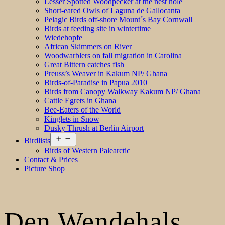
Lesser Spotted Woodpecker at the nest hole
Short-eared Owls of Laguna de Gallocanta
Pelagic Birds off-shore Mount´s Bay Cornwall
Birds at feeding site in wintertime
Wiedehopfe
African Skimmers on River
Woodwarblers on fall migration in Carolina
Great Bittern catches fish
Preuss’s Weaver in Kakum NP/ Ghana
Birds-of-Paradise in Papua 2010
Birds from Canopy Walkway Kakum NP/ Ghana
Cattle Egrets in Ghana
Bee-Eaters of the World
Kinglets in Snow
Dusky Thrush at Berlin Airport
Open
Birdlists
menu
Birds of Western Palearctic
Contact & Prices
Picture Shop
Den Wendehals