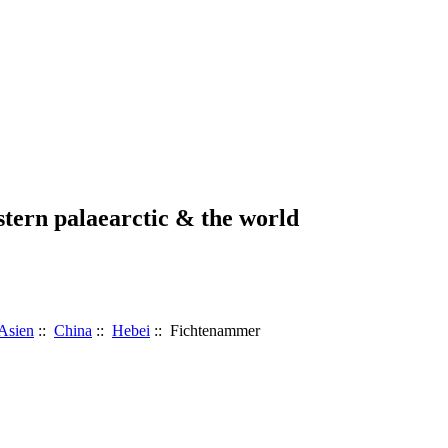
stern palaearctic & the world
Asien
::
China
::
Hebei
:: Fichtenammer