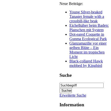
Neue Beiträge:
Young Silver-beaked
Tanager female with a
crossbill-like beak
Eichelhäher beim Baden:
Planschen mit System
Dot-eared Coquette in
Gunma Ecological Park
Glanzamazilie vor einer
gelben Blüte – Ein
Moment im tropischen
Licht
Black-collared Hawk
mobbed by Kingbird
Suche
Erweiterte Suche
Information