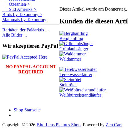
|_ Ozeanien->
Dieser Artikel wurde am Donnerstag
|_ Süd Amerika->
Birds by Taxonomy->
Mammals by Taxonomy
Kunden die diesen Artik
Raritäten der Paläarktis ...
Alle Bilder ...
Berghänfling
Wir akzeptieren PayPal
Grünlaubsänger
Waldammer
NO PAYPAL ACCOUNT
REQUIRED
Terekwasserläufer
Steinrötel
Weißbürzelstrandläufer
Shop Startseite
Copyright © 2026
Bird Lens Pictures Shop
. Powered by
Zen Cart