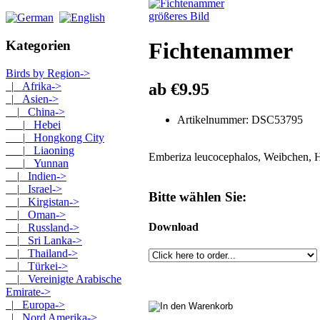
größeres Bild
Kategorien
Fichtenammer
Birds by Region
->
|_ Afrika->
ab €9.95
|_ Asien
->
|_ China
->
Artikelnummer: DSC53795
|_ Hebei
|_ Hongkong City
|_ Liaoning
Emberiza leucocephalos, Weibchen, H
|_ Yunnan
|_ Indien->
|_ Israel->
Bitte wählen Sie:
|_ Kirgistan->
|_ Oman->
Download
|_ Russland->
|_ Sri Lanka->
|_ Thailand->
|_ Türkei->
|_ Vereinigte Arabische
Emirate->
|_ Europa->
|_ Nord Amerika->