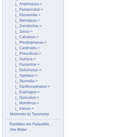
|_ Amphispiza->
|_ Passerculus->
|_ Passerella->
|_ Melospiza->
|_ Zonotrichia->
|_ Junco->
|_ Calcarius->
|_ Plectrophenax->
|_ Cardinalis->
|_ Pheucticus->
|_ Guiraca->
|_ Passerina->
|_ Dolichonyx->
|_ Agelaius->
|_ Sturnella->
|_ Xanthocephalus->
|_ Euphagus->
|_ Quiscalus->
|_ Molothrus->
|_ Icterus->
Mammals by Taxonomy
Raritäten der Paläarktis ...
Alle Bilder ...