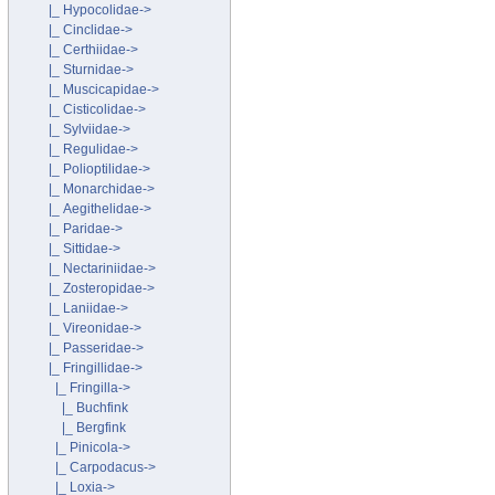
|_ Hypocolidae->
|_ Cinclidae->
|_ Certhiidae->
|_ Sturnidae->
|_ Muscicapidae->
|_ Cisticolidae->
|_ Sylviidae->
|_ Regulidae->
|_ Polioptilidae->
|_ Monarchidae->
|_ Aegithelidae->
|_ Paridae->
|_ Sittidae->
|_ Nectariniidae->
|_ Zosteropidae->
|_ Laniidae->
|_ Vireonidae->
|_ Passeridae->
|_ Fringillidae
->
|_ Fringilla
->
|_ Buchfink
|_ Bergfink
|_ Pinicola->
|_ Carpodacus->
|_ Loxia->