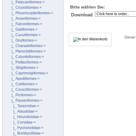
|_ Pelecaniformes->
Bitte wählen Sie:
|_ Ciconiiformes->
|_ Phoenicopteriformes->
Download
|_ Anseriformes->
|_ Falconiformes->
|_ Galliformes->
|_ Cuculiformes->
Dieser
|_ Gruiformes->
|_ Charadriiformes->
|_ Pteroclidiformes->
|_ Columbiformes->
|_ Psittaciformes->
|_ Strigiformes->
|_ Caprimulgiformes->
|_ Apodiformes->
|_ Coliiformes->
|_ Coraciiformes->
|_ Piciformes->
|_ Passeriformes
->
|_ Tyrannidae->
|_ Alaudidae->
|_ Hirundinidae->
|_ Corvidae->
|_ Pycnonotidae->
|_ Bombycillidae->