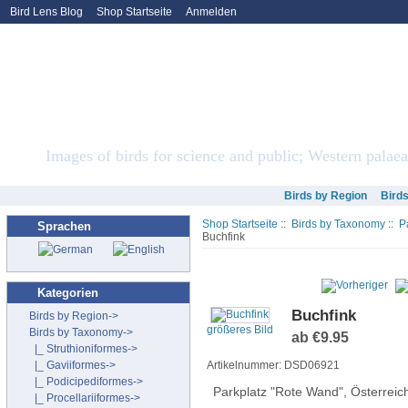
Bird Lens Blog
Shop Startseite
Anmelden
Bird Lens ONLINE Sto
Images of birds for science and public; Western palaea
Birds by Region
Bird
Shop Startseite
::
Birds by Taxonomy
::
P
Sprachen
Buchfink
Kategorien
Buchfink
Birds by Region->
größeres Bild
Birds by Taxonomy
->
ab €9.95
|_ Struthioniformes->
|_ Gaviiformes->
Artikelnummer: DSD06921
|_ Podicipediformes->
Parkplatz "Rote Wand", Österreic
|_ Procellariiformes->