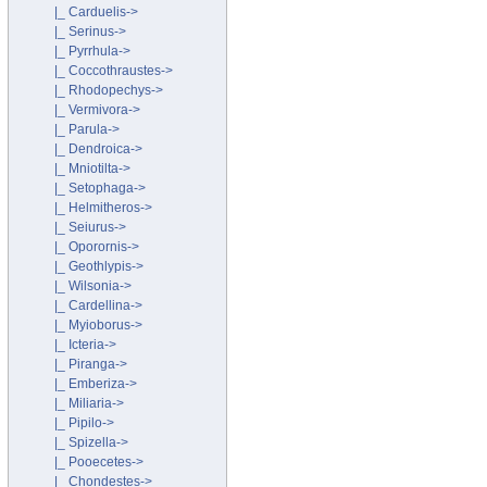
|_ Carduelis->
|_ Serinus->
|_ Pyrrhula->
|_ Coccothraustes->
|_ Rhodopechys->
|_ Vermivora->
|_ Parula->
|_ Dendroica->
|_ Mniotilta->
|_ Setophaga->
|_ Helmitheros->
|_ Seiurus->
|_ Oporornis->
|_ Geothlypis->
|_ Wilsonia->
|_ Cardellina->
|_ Myioborus->
|_ Icteria->
|_ Piranga->
|_ Emberiza->
|_ Miliaria->
|_ Pipilo->
|_ Spizella->
|_ Pooecetes->
|_ Chondestes->