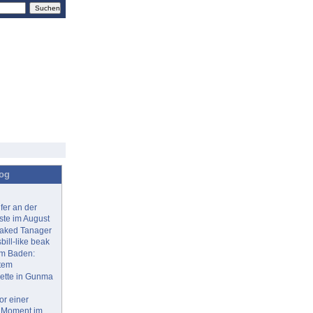
log
fer an der
ste im August
eaked Tanager
bill-like beak
im Baden:
tem
ette in Gunma
or einer
n Moment im