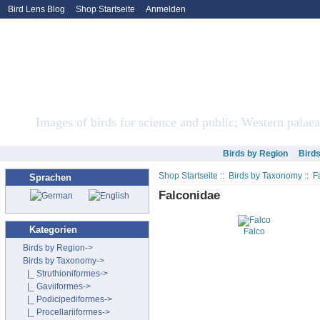
Bird Lens Blog
Shop Startseite
Anmelden
Bird Lens ONLINE Sto
Images of birds for science and public; Western palaea
Birds by Region
Bird
Shop Startseite
::
Birds by Taxonomy
::
F
Sprachen
Falconidae
Kategorien
Falco
Birds by Region->
Birds by Taxonomy
->
|_ Struthioniformes->
|_ Gaviiformes->
|_ Podicipediformes->
|_ Procellariiformes->