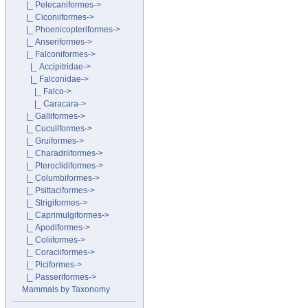
|_ Pelecaniformes->
|_ Ciconiiformes->
|_ Phoenicopteriformes->
|_ Anseriformes->
|_ Falconiformes
->
|_ Accipitridae->
|_ Falconidae
->
|_ Falco->
|_ Caracara->
|_ Galliformes->
|_ Cuculiformes->
|_ Gruiformes->
|_ Charadriiformes->
|_ Pteroclidiformes->
|_ Columbiformes->
|_ Psittaciformes->
|_ Strigiformes->
|_ Caprimulgiformes->
|_ Apodiformes->
|_ Coliiformes->
|_ Coraciiformes->
|_ Piciformes->
|_ Passeriformes->
Mammals by Taxonomy