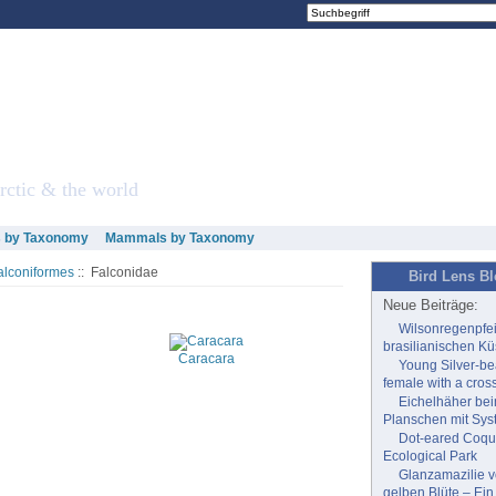
re
rctic & the world
s by Taxonomy
Mammals by Taxonomy
alconiformes
:: Falconidae
Bird Lens B
Neue Beiträge:
Wilsonregenpfei
brasilianischen Kü
Caracara
Young Silver-b
female with a cross
Eichelhäher be
Planschen mit Sys
Dot-eared Coqu
Ecological Park
Glanzamazilie v
gelben Blüte – Ei