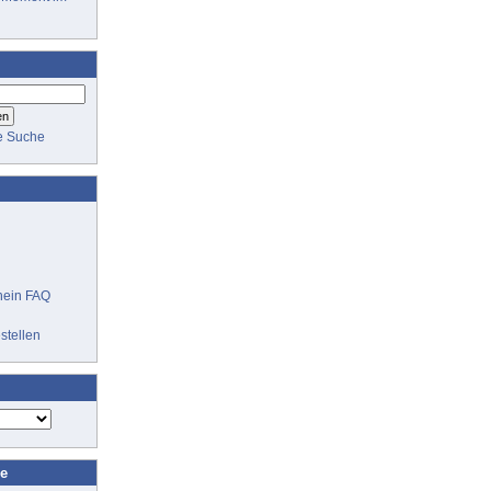
te Suche
hein FAQ
stellen
ne