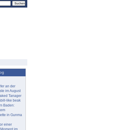
log
fer an der
ste im August
eaked Tanager
bill-like beak
im Baden:
tem
ette in Gunma
or einer
n Moment im