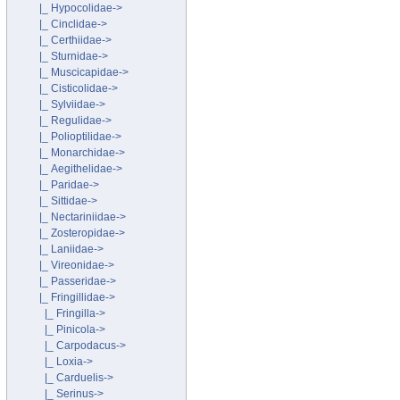
|_ Hypocolidae->
|_ Cinclidae->
|_ Certhiidae->
|_ Sturnidae->
|_ Muscicapidae->
|_ Cisticolidae->
|_ Sylviidae->
|_ Regulidae->
|_ Polioptilidae->
|_ Monarchidae->
|_ Aegithelidae->
|_ Paridae->
|_ Sittidae->
|_ Nectariniidae->
|_ Zosteropidae->
|_ Laniidae->
|_ Vireonidae->
|_ Passeridae->
|_ Fringillidae
->
|_ Fringilla->
|_ Pinicola->
|_ Carpodacus->
|_ Loxia->
|_ Carduelis->
|_ Serinus->