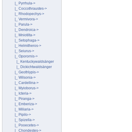
|_ Pyrrhula->
|_ Coccothraustes->
|_ Rhodopechys->
|_ Vermivora->
|_ Parula->
|_ Dendroica->
|_ Mniotilta->
|_ Setophaga->
|_ Helmitheros->
|_ Seiurus->
|_ Oporornis
->
|_ Kentuckywaldsänger
|_ Dickichtwaldsänger
|_ Geothlypis->
|_ Wilsonia->
|_ Cardellina->
|_ Myioborus->
|_ Icteria->
|_ Piranga->
|_ Emberiza->
|_ Miliaria->
|_ Pipilo->
|_ Spizella->
|_ Pooecetes->
|_ Chondestes->