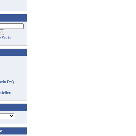
te Suche
hein FAQ
stellen
ne