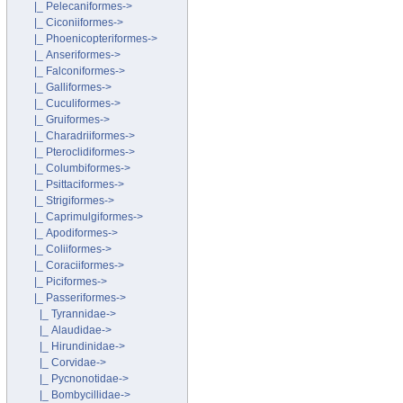
|_ Pelecaniformes->
|_ Ciconiiformes->
|_ Phoenicopteriformes->
|_ Anseriformes->
|_ Falconiformes->
|_ Galliformes->
|_ Cuculiformes->
|_ Gruiformes->
|_ Charadriiformes->
|_ Pteroclidiformes->
|_ Columbiformes->
|_ Psittaciformes->
|_ Strigiformes->
|_ Caprimulgiformes->
|_ Apodiformes->
|_ Coliiformes->
|_ Coraciiformes->
|_ Piciformes->
|_ Passeriformes
->
|_ Tyrannidae->
|_ Alaudidae->
|_ Hirundinidae->
|_ Corvidae->
|_ Pycnonotidae->
|_ Bombycillidae->