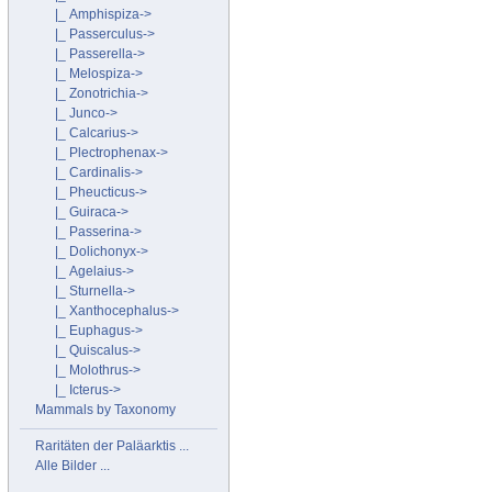
|_ Amphispiza->
|_ Passerculus->
|_ Passerella->
|_ Melospiza->
|_ Zonotrichia->
|_ Junco->
|_ Calcarius->
|_ Plectrophenax->
|_ Cardinalis->
|_ Pheucticus->
|_ Guiraca->
|_ Passerina->
|_ Dolichonyx->
|_ Agelaius->
|_ Sturnella->
|_ Xanthocephalus->
|_ Euphagus->
|_ Quiscalus->
|_ Molothrus->
|_ Icterus->
Mammals by Taxonomy
Raritäten der Paläarktis ...
Alle Bilder ...