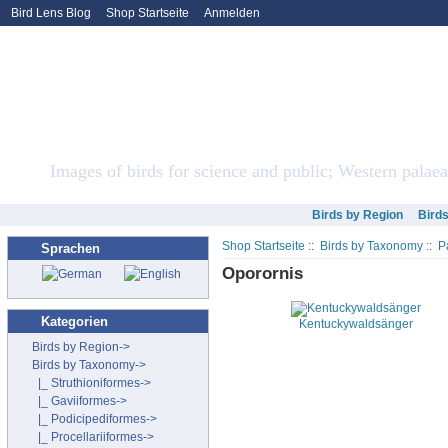
Bird Lens Blog
Shop Startseite
Anmelden
Bird Lens ONLINE Sto
Images of birds for science and public; Western palaea
Birds by Region
Bird
Shop Startseite
::
Birds by Taxonomy
::
P
Sprachen
Oporornis
Kategorien
Kentuckywaldsänger
Birds by Region->
Birds by Taxonomy
->
|_ Struthioniformes->
|_ Gaviiformes->
|_ Podicipediformes->
|_ Procellariiformes->