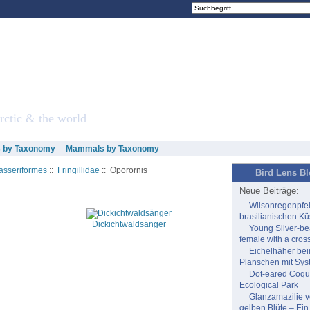
re
rctic & the world
s by Taxonomy
Mammals by Taxonomy
asseriformes
::
Fringillidae
:: Oporornis
Bird Lens B
Neue Beiträge:
Wilsonregenpfei
brasilianischen Kü
Dickichtwaldsänger
Young Silver-b
female with a cross
Eichelhäher be
Planschen mit Sys
Dot-eared Coqu
Ecological Park
Glanzamazilie v
gelben Blüte – Ei