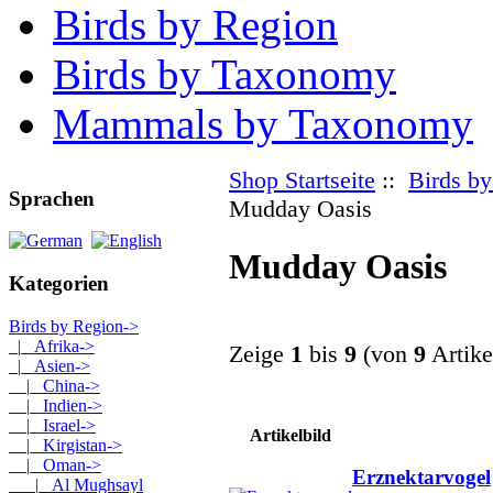
Birds by Region
Birds by Taxonomy
Mammals by Taxonomy
Shop Startseite
::
Birds b
Sprachen
Mudday Oasis
Mudday Oasis
Kategorien
Birds by Region
->
|_ Afrika->
Zeige
1
bis
9
(von
9
Artike
|_ Asien
->
|_ China->
|_ Indien->
|_ Israel->
Artikelbild
|_ Kirgistan->
|_ Oman
->
Erznektarvogel
|_ Al Mughsayl