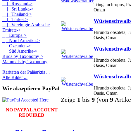
|_ Russland->
Tringa ochropus, Pr
|_ Sri Lanka->
Oman
|_ Thailand->
|_ Türkei->
Wüstenschwalb
|_ Vereinigte Arabische
Emirate->
Hirundo obsoleta, 
|_ Europa->
Oasis, Oman
|_ Nord Amerika->
|_ Ozeanien->
Wüstenschwalb
|_ Süd Amerika->
Birds by Taxonomy->
Hirundo obsoleta, 
Mammals by Taxonomy
Oasis, Oman
Raritäten der Paläarktis ...
Wüstenschwalb
Alle Bilder ...
Hirundo obsoleta, 
Wir akzeptieren PayPal
Oasis, Oman
Zeige
1
bis
9
(von
9
Artike
NO PAYPAL ACCOUNT
REQUIRED