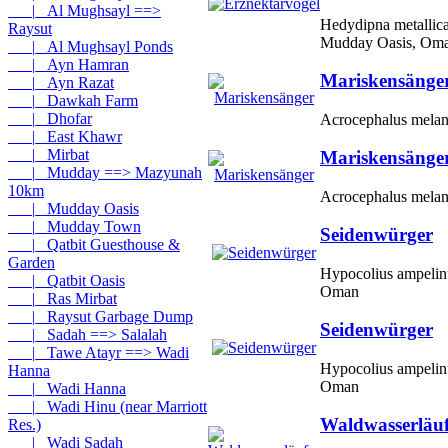
|_ Al Mughsayl ==>
Hedydipna metallica
Raysut
Mudday Oasis, Om
|_ Al Mughsayl Ponds
|_ Ayn Hamran
Mariskensänge
|_ Ayn Razat
|_ Dawkah Farm
|_ Dhofar
Acrocephalus mela
|_ East Khawr
|_ Mirbat
Mariskensänge
|_ Mudday ==> Mazyunah
10km
Acrocephalus mela
|_ Mudday Oasis
|_ Mudday Town
Seidenwürger
|_ Qatbit Guesthouse &
Garden
Hypocolius ampelin
|_ Qatbit Oasis
Oman
|_ Ras Mirbat
|_ Raysut Garbage Dump
Seidenwürger
|_ Sadah ==> Salalah
|_ Tawe Atayr ==> Wadi
Hypocolius ampelin
Hanna
Oman
|_ Wadi Hanna
|_ Wadi Hinu (near Marriott
Waldwasserläuf
Res.)
|_ Wadi Sadah