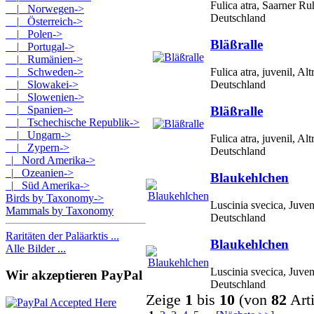
Fulica atra, Saarner R
|_ Norwegen->
Deutschland
|_ Österreich->
|_ Polen->
Bläßralle
|_ Portugal->
|_ Rumänien->
|_ Schweden->
Fulica atra, juvenil, A
|_ Slowakei->
Deutschland
|_ Slowenien->
|_ Spanien->
Bläßralle
|_ Tschechische Republik->
|_ Ungarn->
Fulica atra, juvenil, A
|_ Zypern->
Deutschland
|_ Nord Amerika->
|_ Ozeanien->
Blaukehlchen
|_ Süd Amerika->
Birds by Taxonomy->
Luscinia svecica, Juven
Mammals by Taxonomy
Deutschland
Raritäten der Paläarktis ...
Blaukehlchen
Alle Bilder ...
Luscinia svecica, Juven
Wir akzeptieren PayPal
Deutschland
Zeige
1
bis
10
(von
82
Arti