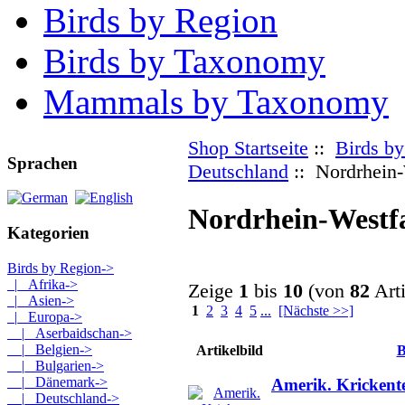
Birds by Region
Birds by Taxonomy
Mammals by Taxonomy
Shop Startseite
::
Birds b
Sprachen
Deutschland
:: Nordrhein-
Nordrhein-Westf
Kategorien
Birds by Region
->
|_ Afrika->
Zeige
1
bis
10
(von
82
Arti
|_ Asien->
1
2
3
4
5
...
[Nächste >>]
|_ Europa
->
|_ Aserbaidschan->
|_ Belgien->
Artikelbild
B
|_ Bulgarien->
|_ Dänemark->
Amerik. Krickent
|_ Deutschland
->