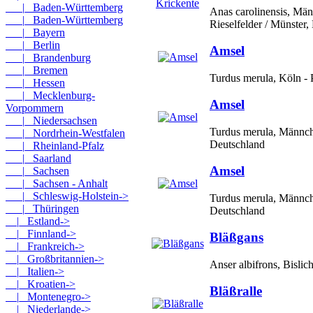
|_ Baden-Württemberg
Anas carolinensis, Mä
|_ Baden-Württemberg
Rieselfelder / Münster,
|_ Bayern
|_ Berlin
Amsel
|_ Brandenburg
|_ Bremen
Turdus merula, Köln - 
|_ Hessen
|_ Mecklenburg-
Amsel
Vorpommern
|_ Niedersachsen
Turdus merula, Männch
|_ Nordrhein-Westfalen
Deutschland
|_ Rheinland-Pfalz
|_ Saarland
Amsel
|_ Sachsen
|_ Sachsen - Anhalt
|_ Schleswig-Holstein->
Turdus merula, Männch
|_ Thüringen
Deutschland
|_ Estland->
|_ Finnland->
Bläßgans
|_ Frankreich->
|_ Großbritannien->
Anser albifrons, Bislic
|_ Italien->
|_ Kroatien->
Bläßralle
|_ Montenegro->
|_ Niederlande->